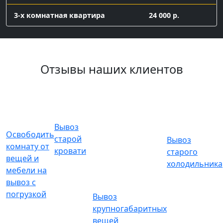
3-х комнатная квартира
24 000 р.
Вывоз мелкого хлама
контейнер 8 куб с
Отзывы наших клиентов
16 000 р.
погрузкой
Заказ газели 7 куб с погрузкой
газель 7 куб с
погрузкой
9500
Вывоз
Освободить
старой
Вывоз
комнату от
Подготовка к ремонту
кровати
старого
вещей и
холодильника
мебели на
Снятие обоев
вывоз с
погрузкой
Вывоз
1 комната
6 000 р.
крупногабаритных
вещей