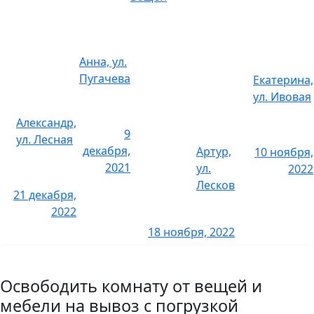
2 комнаты
10 000 р.
3 комнаты
16 000 р.
Анна, ул.
Снять паркет
Пугачева
Екатерина,
ул. Ивовая
1 комната
3 600 р.
Александр,
9
ул. Лесная
2 комнаты
6 000 р.
декабря,
Артур,
10 ноября,
2021
ул.
2022
3 комнаты
9 000 р.
Лесков
21 декабря,
Снять линолеум
2022
18 ноября, 2022
1 комната
1800 р.
2 комнаты
3200 р.
Освободить комнату от вещей и
мебели на вывоз с погрузкой
3 комнаты
5400 р.