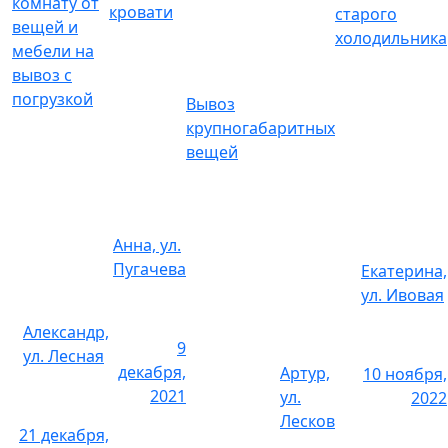
комнату от
Подготовка к ремонту
кровати
старого
вещей и
холодильника
мебели на
Снятие обоев
вывоз с
погрузкой
Вывоз
1 комната
6 000 р.
крупногабаритных
вещей
2 комнаты
10 000 р.
3 комнаты
16 000 р.
Анна, ул.
Снять паркет
Пугачева
Екатерина,
ул. Ивовая
1 комната
3 600 р.
Александр,
9
ул. Лесная
2 комнаты
6 000 р.
декабря,
Артур,
10 ноября,
2021
ул.
2022
3 комнаты
9 000 р.
Лесков
21 декабря,