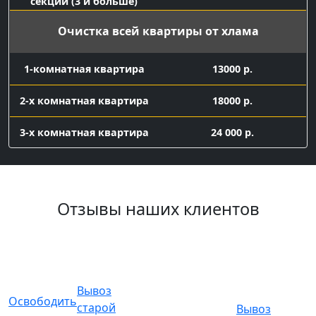
секций (3 и больше)
Очистка всей квартиры от хлама
1-комнатная квартира
13000 р.
2-х комнатная квартира
18000 р.
3-х комнатная квартира
24 000 р.
Вывоз мелкого хлама
контейнер 8 куб с
Отзывы наших клиентов
16 000 р.
погрузкой
Заказ газели 7 куб с погрузкой
газель 7 куб с
погрузкой
9500
Вывоз
Освободить
старой
Вывоз