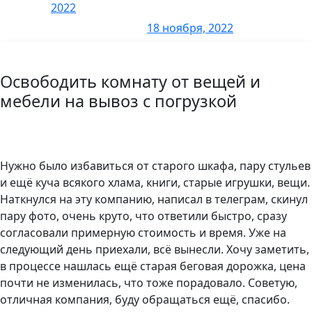
Снять линолеум
2022
18 ноября, 2022
1 комната
1800 р.
2 комнаты
3200 р.
Освободить комнату от вещей и
мебели на вывоз с погрузкой
3 комнаты
5400 р.
Нужно было избавиться от старого шкафа, пару стульев
и ещё куча всякого хлама, книги, старые игрушки, вещи.
Наткнулся на эту компанию, написал в телеграм, скинул
пару фото, очень круто, что ответили быстро, сразу
согласовали примерную стоимость и время. Уже на
следующий день приехали, всё вынесли. Хочу заметить,
в процессе нашлась ещё старая беговая дорожка, цена
почти не изменилась, что тоже порадовало. Советую,
отличная компания, буду обращаться ещё, спасибо.