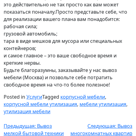
это действительно не так просто как вам может
показаться поначалу.Просто представьте себе, что
для реализации вашего плана вам понадобится:
рабочая сила;
грузовой автомобиль;
тара в виде мешков для мусора или специальных
контейнеров;
и самое главное – это ваше свободное время и
крепкие нервы.
Будьте благоразумны, заказывайте у нас вывоз
мебели (Москва) и позвольте себе потратить
свободное время на что-то более полезное!
Posted in
Услуги
Tagged
корпусной мебели
,
корпусной мебели утилизация
,
мебели утилизация
,
утилизация мебели
Навигация
Предыдущая:
Вывоз
Следующая:
Вывоз
мелкой бытовой техники
многокомнатных квартир
по