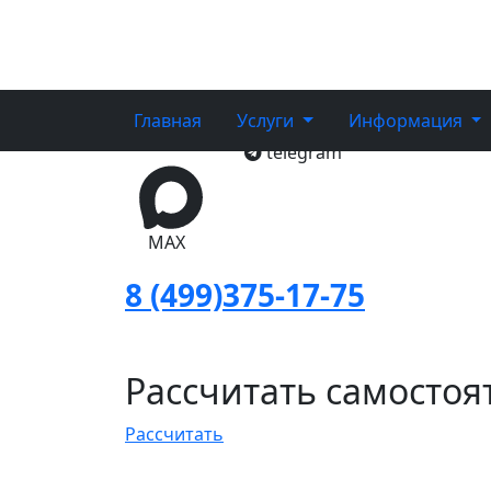
Вывоз и Утилиз
Главная
/
Вывоз старой мебели
/
Вывоз и 
Главная
Услуги
Информация
telegram
MAX
8 (499)375-17-75
Рассчитать самостоя
Рассчитать