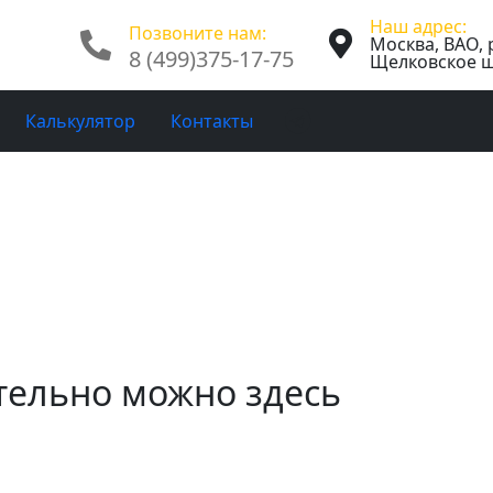
ация Офисной мебели 
Наш адрес:
Позвоните нам:
Москва, ВАО, 
8 (499)375-17-75
Щелковское ш.
Утилизация Офисной мебели
Калькулятор
Контакты
тельно можно здесь