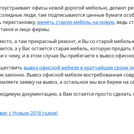
агоустраивает офисы новой дорогой мебелью, делают р
 солидные люди, там подписываются ценные бумаги осо
ь перестановку,
менять старую мебель на новую
, ведь с
 такое и лицо фирмы.
есто, а там прекрасный ремонт, и Вы со старой мебелью
тся, а у Вас остается старая мебель, которую продать 
и к чему, и в этом случае Вы прибегаете к вывоз офисно
уществить
вывоз офисной мебели в кратчайшие сроки л
 законно. Вывоз офисной мебели востребованная совре
мляете заявку на вывоз, а остальное мы все берем на с
одимую документацию, а Вам остается просто сделать 
вис с Новым 2018 годом!