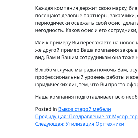
Каждая компания держит свою марку, бл
посещают деловые партнеры, заказчики,
периодически освежать свой офис, делат
негодность. Каков офис и его сотрудники,
Или к примеру Вы переезжаете на новое м
же другой пример Ваша компания закрывае
вид, Вам и Вашим сотрудникам она тоже н
В любом случае мы рады помочь Вам, ос
профессиональный уровень работы и всем
юридических лиц тем, что Вы просто офор
Наша компания подготавливает всю необх
Posted in
Вывоз старой мебели
Навигация
Предыдущая:
Поздравление от Мусор-сер
Следующая:
Утилизация Оргтехники
по