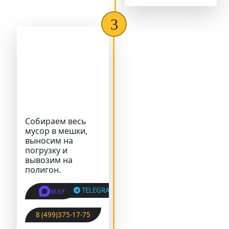
Собираем весь
мусор в мешки,
выносим на
погрузку и
вывозим на
полигон.
TELEGRAM
MAX
8 (499)375-17-75