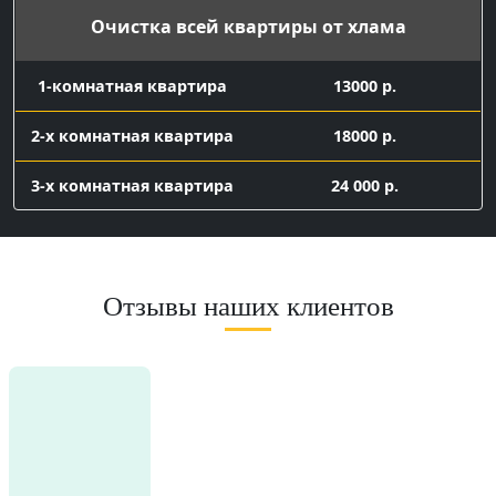
Очистка всей квартиры от хлама
1-комнатная квартира
13000 р.
2-х комнатная квартира
18000 р.
3-х комнатная квартира
24 000 р.
Вывоз мелкого хлама
контейнер 8 куб с
Отзывы наших клиентов
16 000 р.
погрузкой
Заказ газели 7 куб с погрузкой
газель 7 куб с
погрузкой
9500
Подготовка к ремонту