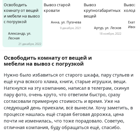
Вывоз старой
Вывоз
Вывоз с
Освободить
кровати
крупногабаритных
холодил
комнату от вещей
Снятие обоев
вещей
и мебели на вывоз
с погрузкой
Анна, ул. Пугачева
Екатери
Ивова
Артур, ул. Лесков
9 декабря, 2021
1 комната
6 000 р.
Александр, ул.
18 ноября, 2022
Лесная
21 декабря, 2022
2 комнаты
10 000 р.
Освободить комнату от вещей и
3 комнаты
16 000 р.
мебели на вывоз с погрузкой
Нужно было избавиться от старого шкафа, пару стульев и
Снять паркет
ещё куча всякого хлама, книги, старые игрушки, вещи.
Наткнулся на эту компанию, написал в телеграм, скинул
1 комната
3 600 р.
пару фото, очень круто, что ответили быстро, сразу
согласовали примерную стоимость и время. Уже на
2 комнаты
6 000 р.
следующий день приехали, всё вынесли. Хочу заметить, в
процессе нашлась ещё старая беговая дорожка, цена
3 комнаты
9 000 р.
почти не изменилась, что тоже порадовало. Советую,
отличная компания, буду обращаться ещё, спасибо.
Снять линолеум