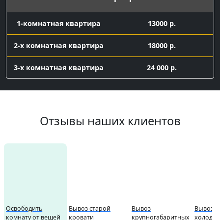
1-комнатная квартира
13000 р.
2-х комнатная квартира
18000 р.
3-х комнатная квартира
24 000 р.
Вывоз мелкого хлама
контейнер 8 куб с
Отзывы наших клиентов
16 000 р.
погрузкой
Заказ газели 7 куб с погрузкой
газель 7 куб с
погрузкой
9500
Подготовка к ремонту
Вывоз старой
Вывоз
Вывоз с
Освободить
кровати
крупногабаритных
холодил
комнату от вещей