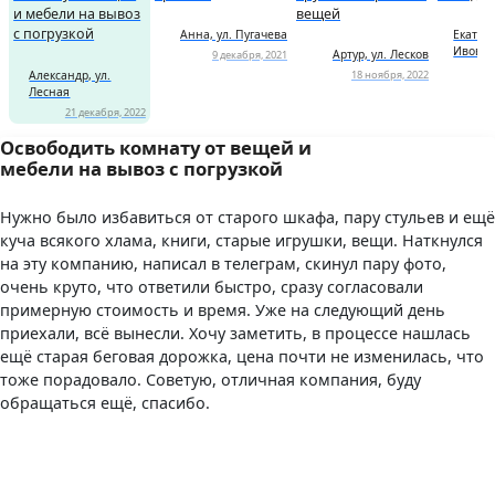
Снятие обоев
вещей
и мебели на вывоз
с погрузкой
Анна, ул. Пугачева
Екатери
Ивова
Артур, ул. Лесков
9 декабря, 2021
1 комната
6 000 р.
Александр, ул.
18 ноября, 2022
Лесная
21 декабря, 2022
2 комнаты
10 000 р.
Освободить комнату от вещей и
мебели на вывоз с погрузкой
3 комнаты
16 000 р.
Нужно было избавиться от старого шкафа, пару стульев и ещё
Снять паркет
куча всякого хлама, книги, старые игрушки, вещи. Наткнулся
на эту компанию, написал в телеграм, скинул пару фото,
очень круто, что ответили быстро, сразу согласовали
1 комната
3 600 р.
примерную стоимость и время. Уже на следующий день
приехали, всё вынесли. Хочу заметить, в процессе нашлась
2 комнаты
6 000 р.
ещё старая беговая дорожка, цена почти не изменилась, что
тоже порадовало. Советую, отличная компания, буду
3 комнаты
9 000 р.
обращаться ещё, спасибо.
Снять линолеум