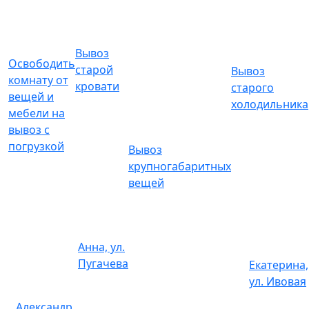
Заказ газели 7 куб с погрузкой
газель 7 куб с
погрузкой
9500
Вывоз
Освободить
старой
Вывоз
комнату от
Подготовка к ремонту
кровати
старого
вещей и
холодильника
мебели на
Снятие обоев
вывоз с
погрузкой
Вывоз
1 комната
6 000 р.
крупногабаритных
вещей
2 комнаты
10 000 р.
3 комнаты
16 000 р.
Анна, ул.
Снять паркет
Пугачева
Екатерина,
ул. Ивовая
1 комната
3 600 р.
Александр,