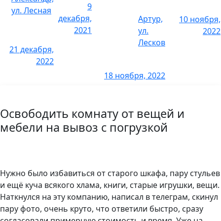
9
ул. Лесная
2 комнаты
6 000 р.
декабря,
Артур,
10 ноября,
2021
ул.
2022
3 комнаты
9 000 р.
Лесков
21 декабря,
Снять линолеум
2022
18 ноября, 2022
1 комната
1800 р.
2 комнаты
3200 р.
Освободить комнату от вещей и
мебели на вывоз с погрузкой
3 комнаты
5400 р.
Нужно было избавиться от старого шкафа, пару стульев
и ещё куча всякого хлама, книги, старые игрушки, вещи.
Наткнулся на эту компанию, написал в телеграм, скинул
пару фото, очень круто, что ответили быстро, сразу
согласовали примерную стоимость и время. Уже на