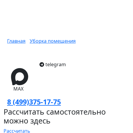
Почему необходима
дезинфекция после
больных? в Москве
Главная
/
Уборка помещения
/
Почему
необходима дезинфекция после больных?
telegram
MAX
8 (499)375-17-75
Рассчитать самостоятельно
можно здесь
Рассчитать