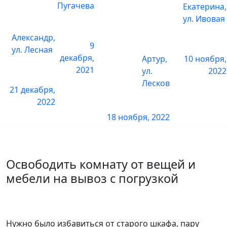
Пугачева
Екатерина,
ул. Ивовая
1 комната
3 600 р.
Александр,
9
2 комнаты
6 000 р.
ул. Лесная
декабря,
Артур,
10 ноября,
2021
3 комнаты
9 000 р.
ул.
2022
Лесков
21 декабря,
Снять линолеум
2022
18 ноября, 2022
1 комната
1800 р.
2 комнаты
3200 р.
Освободить комнату от вещей и
3 комнаты
5400 р.
мебели на вывоз с погрузкой
Нужно было избавиться от старого шкафа, пару