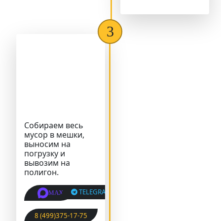
Собираем весь
мусор в мешки,
выносим на
погрузку и
вывозим на
полигон.
TELEGRAM
MAX
8 (499)375-17-75