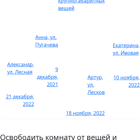
крупногабаритных
вещей
2 комнаты
10 000 р.
3 комнаты
16 000 р.
Анна, ул.
Снять паркет
Пугачева
Екатерина,
ул. Ивовая
1 комната
3 600 р.
Александр,
9
ул. Лесная
2 комнаты
6 000 р.
декабря,
Артур,
10 ноября,
2021
ул.
2022
3 комнаты
9 000 р.
Лесков
21 декабря,
Снять линолеум
2022
18 ноября, 2022
1 комната
1800 р.
2 комнаты
3200 р.
Освободить комнату от вещей и