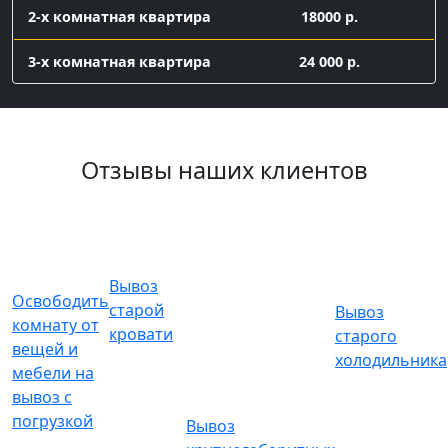
2-х комнатная квартира
18000 р.
3-х комнатная квартира
24 000 р.
Вывоз мелкого хлама
контейнер 8 куб с
Отзывы наших клиентов
16 000 р.
погрузкой
Заказ газели 7 куб с погрузкой
газель 7 куб с
погрузкой
9500
Вывоз
Освободить
старой
Вывоз
комнату от
Подготовка к ремонту
кровати
старого
вещей и
холодильника
мебели на
Снятие обоев
вывоз с
погрузкой
Вывоз
1 комната
6 000 р.