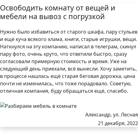
Освободить комнату от вещей и
Снять паркет
мебели на вывоз с погрузкой
1 комната
3 600 р.
Нужно было избавиться от старого шкафа, пару стульев
и ещё куча всякого хлама, книги, старые игрушки, вещи.
2 комнаты
6 000 р.
Наткнулся на эту компанию, написал в телеграм, скинул
3 комнаты
9 000 р.
пару фото, очень круто, что ответили быстро, сразу
согласовали примерную стоимость и время. Уже на
следующий день приехали, всё вынесли. Хочу заметить,
Снять линолеум
в процессе нашлась ещё старая беговая дорожка, цена
почти не изменилась, что тоже порадовало. Советую,
1 комната
1800 р.
отличная компания, буду обращаться ещё, спасибо.
2 комнаты
3200 р.
3 комнаты
5400 р.
Александр, ул. Лесная
21 декабря, 2022