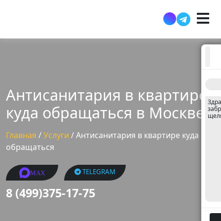
Антисанитария в квартире
Здра
куда обращаться в Москве
забр
щел
Главная
/
Услуги
/
Антисанитария в квартире куда
обращаться
TELEGRAM
MAX
8 (499)375-17-75