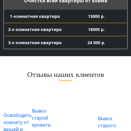
Очистка всей квартиры от хлама
1-комнатная квартира
13000 р.
2-х комнатная квартира
18000 р.
3-х комнатная квартира
24 000 р.
Вывоз мелкого хлама
контейнер 8 куб с
Отзывы наших клиентов
16 000 р.
погрузкой
Заказ газели 7 куб с погрузкой
газель 7 куб с
погрузкой
9500
Вывоз
Освободить
старой
Вывоз
Подготовка к ремонту
комнату от
кровати
старого
вещей и