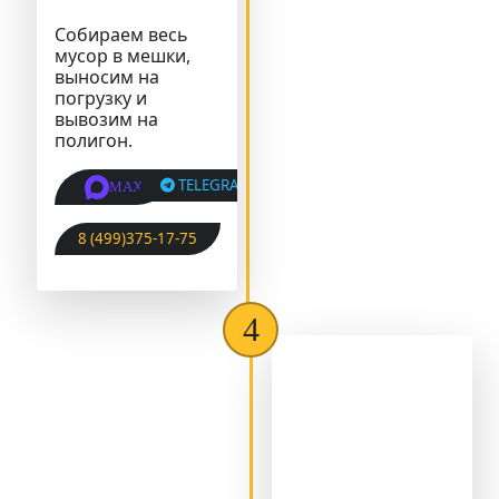
Собираем весь
мусор в мешки,
выносим на
погрузку и
вывозим на
полигон.
TELEGRAM
MAX
8 (499)375-17-75