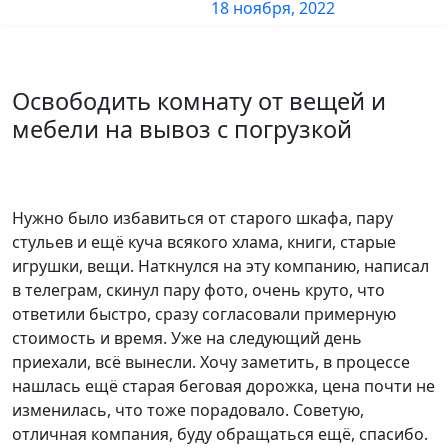
18 ноября, 2022
1 комната
1800 р.
2 комнаты
3200 р.
Освободить комнату от вещей и
3 комнаты
5400 р.
мебели на вывоз с погрузкой
Нужно было избавиться от старого шкафа, пару
стульев и ещё куча всякого хлама, книги, старые
игрушки, вещи. Наткнулся на эту компанию, написал
в телеграм, скинул пару фото, очень круто, что
ответили быстро, сразу согласовали примерную
стоимость и время. Уже на следующий день
приехали, всё вынесли. Хочу заметить, в процессе
нашлась ещё старая беговая дорожка, цена почти не
изменилась, что тоже порадовало. Советую,
отличная компания, буду обращаться ещё, спасибо.