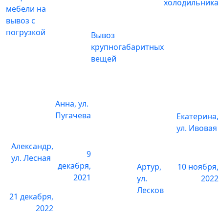
холодильника
мебели на
Снятие обоев
вывоз с
погрузкой
Вывоз
1 комната
6 000 р.
крупногабаритных
вещей
2 комнаты
10 000 р.
3 комнаты
16 000 р.
Анна, ул.
Снять паркет
Пугачева
Екатерина,
ул. Ивовая
1 комната
3 600 р.
Александр,
9
2 комнаты
6 000 р.
ул. Лесная
декабря,
Артур,
10 ноября,
2021
3 комнаты
9 000 р.
ул.
2022
Лесков
21 декабря,
Снять линолеум
2022