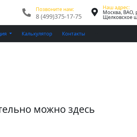
 квартиры с грузчикам
Наш адрес:
Позвоните нам:
Москва, ВАО, 
8 (499)375-17-75
Щелковское ш.
узчиками
ция
Калькулятор
Контакты
тельно можно здесь