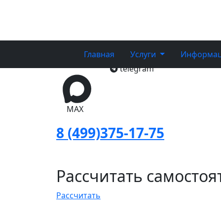
Вывоз мусора из
Главная
/
Вывоз мусора из квартиры с гр
Главная
Услуги
Информа
telegram
MAX
8 (499)375-17-75
Рассчитать самостоя
Рассчитать